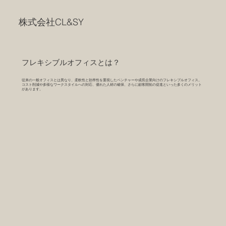
株式会社CL&SY
フレキシブルオフィスとは？
従来の一般オフィスとは異なり、柔軟性と効率性を重視したベンチャーや成長企業向けのフレキシブルオフィス。
コスト削減や多様なワークスタイルへの対応、優れた人材の確保、さらに顧客開拓の促進といった多くのメリット
があります。